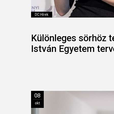
DC Hírek
Különleges sörhöz t
István Egyetem terv
08
okt