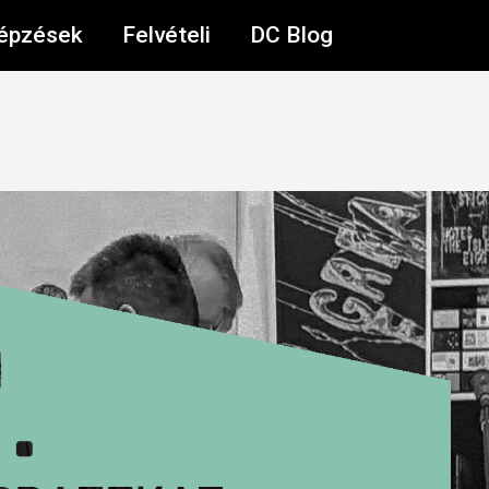
épzések
Felvételi
DC Blog