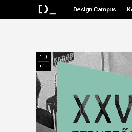
Design Campus
K
10
márc