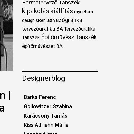
Formatervező Tanszék
kipakolás
kiállítás
mycelium
tervezőgrafika
design
siker
tervezőgrafika BA
Tervezőgrafika
Építőművész Tanszék
Tanszék
építőművészet BA
Designerblog
n |
Barka Ferenc
a
Gollowitzer Szabina
Karácsony Tamás
Kiss Adrienn Mária