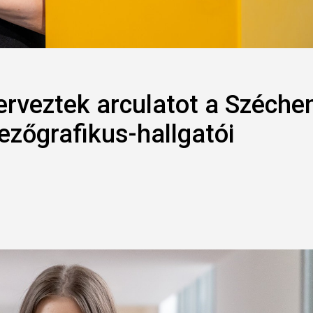
erveztek arculatot a Széche
ezőgrafikus-hallgatói