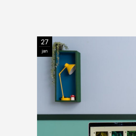
27
jan