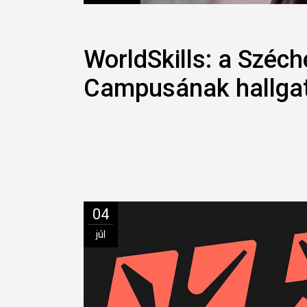
WorldSkills: a Széc
Campusának hallgató
04
júl