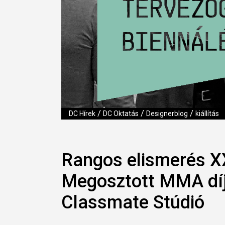
/
/
/
DC Hírek
DC Oktatás
Designerblog
kiállítás
Rangos elismerés XX
Megosztott MMA díj
Classmate Stúdió