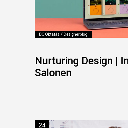
/
DC Oktatás
Designerblog
Nurturing Design | 
Salonen
24