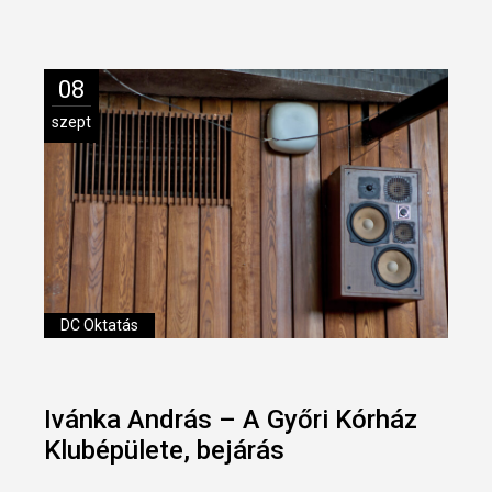
08
szept
DC Oktatás
Ivánka András – A Győri Kórház
Klubépülete, bejárás