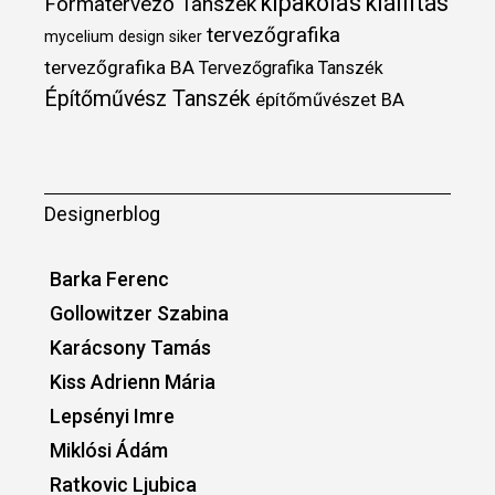
kipakolás
kiállítás
Formatervező Tanszék
tervezőgrafika
mycelium design
siker
tervezőgrafika BA
Tervezőgrafika Tanszék
Építőművész Tanszék
építőművészet BA
Designerblog
Barka Ferenc
Gollowitzer Szabina
Karácsony Tamás
Kiss Adrienn Mária
Lepsényi Imre
Miklósi Ádám
Ratkovic Ljubica