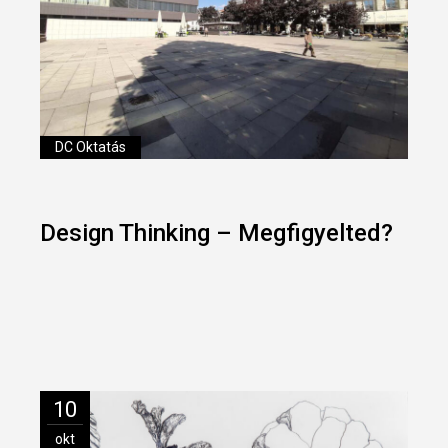
DC Oktatás
Design Thinking – Megfigyelted?
10
okt