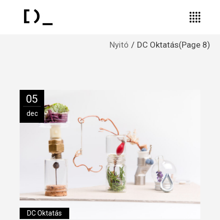
Nyitó
DC Oktatás
(Page 8)
05
dec
DC Oktatás