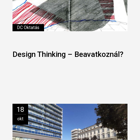
DC Oktatás
Design Thinking – Beavatkoznál?
18
okt