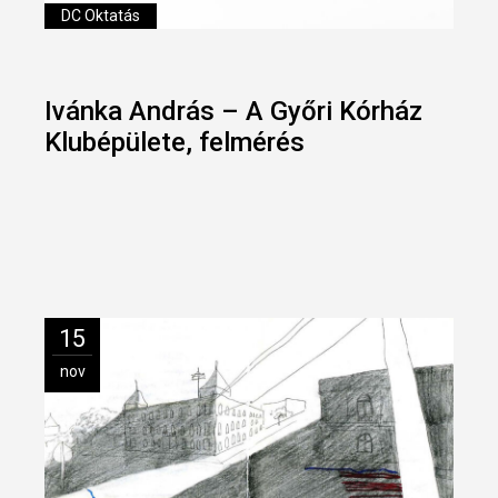
DC Oktatás
Ivánka András – A Győri Kórház
Klubépülete, felmérés
15
nov