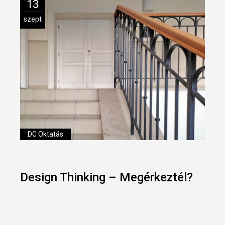
13
szept
DC Oktatás
Design Thinking – Megérkeztél?