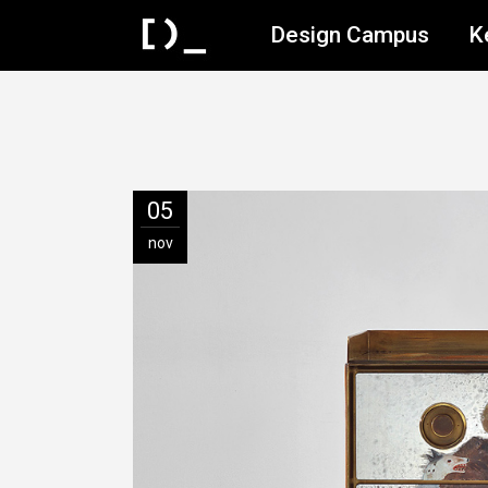
Design Campus
K
05
nov