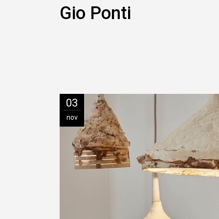
Gio Ponti
03
nov