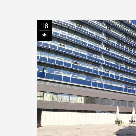
18
okt