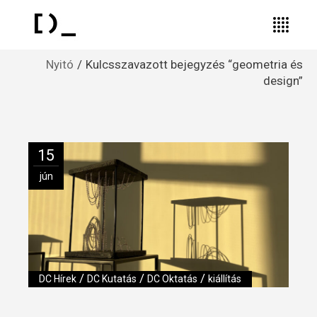
Nyitó
Kulcsszavazott bejegyzés “geometria és
design”
15
jún
/
/
/
DC Hírek
DC Kutatás
DC Oktatás
kiállítás