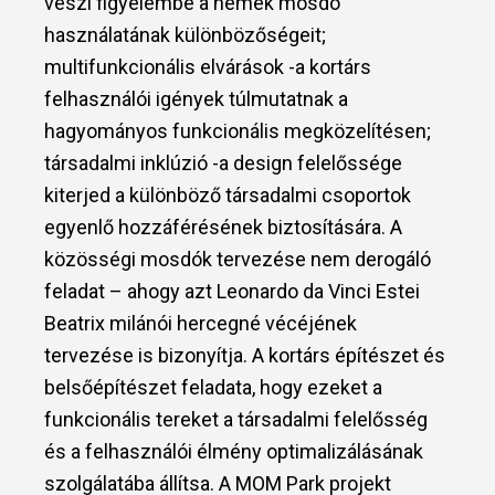
veszi figyelembe a nemek mosdó
használatának különbözőségeit;
multifunkcionális elvárások -a kortárs
felhasználói igények túlmutatnak a
hagyományos funkcionális megközelítésen;
társadalmi inklúzió -a design felelőssége
kiterjed a különböző társadalmi csoportok
egyenlő hozzáférésének biztosítására. A
közösségi mosdók tervezése nem derogáló
feladat – ahogy azt Leonardo da Vinci Estei
Beatrix milánói hercegné vécéjének
tervezése is bizonyítja. A kortárs építészet és
belsőépítészet feladata, hogy ezeket a
funkcionális tereket a társadalmi felelősség
és a felhasználói élmény optimalizálásának
szolgálatába állítsa. A MOM Park projekt