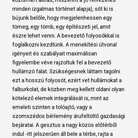
minden izgalmas történet alapja), sőt ki is
bújunk belőle, hogy megjelenhessen egy
tömeg, egy tömb, egy építészeti jel, amit
észre lehet venni. A bevezető folyosókkal is
foglalkozni kezdtünk. A menekítési útvonal
igényeit és szabályait maximálisan
figyelembe véve rajzoltuk fel a bevezető
hullámzó falat. Szükségesnek láttam tagolni
ezt a hosszú folyosót, ezért vet hullámokat a
falburkolat, de közben meg kellett oldani olyan
kötelező elemek integrálását is, mint az
emeleti szinten a tolóajtó, vagy a
szomszédos bérlemény árufeltöltő gazdasági
bejáratai. A gesztus a nagy közös előtérből
indul -itt jelszerűen áll bele a térbe, rajta a