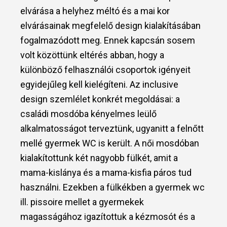
elvárása a helyhez méltó és a mai kor
elvárásainak megfelelő design kialakításában
fogalmazódott meg. Ennek kapcsán sosem
volt közöttünk eltérés abban, hogy a
különböző felhasználói csoportok igényeit
egyidejűleg kell kielégíteni. Az inclusive
design szemlélet konkrét megoldásai: a
családi mosdóba kényelmes leülő
alkalmatosságot terveztünk, ugyanitt a felnőtt
mellé gyermek WC is került. A női mosdóban
kialakítottunk két nagyobb fülkét, amit a
mama-kislánya és a mama-kisfia páros tud
használni. Ezekben a fülkékben a gyermek wc
ill. pissoire mellet a gyermekek
magasságához igazítottuk a kézmosót és a