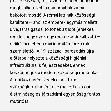
(mai Pakisztán) már szinte minden otthonban
megtalálható volt a csatornahálózatba
bekötött mosdó. A római latrinák közösségi
karaktere – ahol az emberek egymás mellett
ülve, társalgással töltötték az időt (érdekes
részlet, hogy ezek egy része koedukált volt) –
radikálisan eltér a mai intimitást preferáló
szemlélettől. A 19. századi iparosodás újra
előtérbe helyezte a közösségi higiéniai
infrastrukturális fejlesztéseket, ennek
köszönhetjük a modern közösségi mosdókat.
A mai közösségi vécék a praktikus
szükségletek kielégítése mellett a városi
életminőség és társadalmi egyenlőség fontos
mutató is.