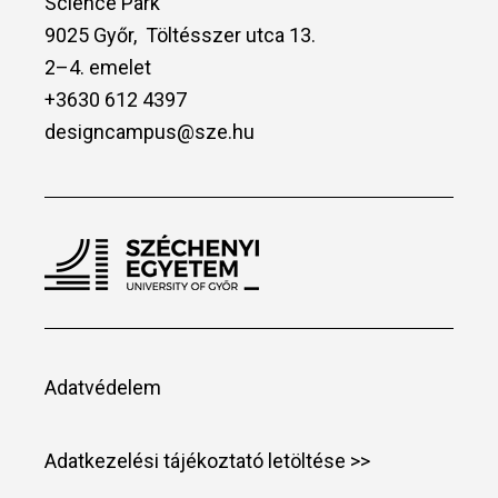
Science Park
9025 Győr, Töltésszer utca 13.
2–4. emelet
+3630 612 4397
designcampus@sze.hu
Adatvédelem
Adatkezelési tájékoztató letöltése >>