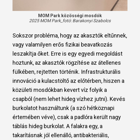
MOM Park közösségi mosdók
2025 MOM Park_fotó:
Barakonyi Szabolcs
Sokszor probléma, hogy az akasztók eltűnnek,
vagy valamilyen erős fizikai beavatkozás
leszakítja őket. Erre is egy egyedi megoldást
hoztunk, az akasztók rögzítése az átellenes
fülkében, rejtetten történik. Infrastrukturális
innováció a kulacstöltő az előtérben, hiszen a
közületi mosdókban kevert víz folyik a
csapból (nem lehet hideg vízhez jutni). Kevés
burkolatot használtunk (a szó hétköznapi
értemében véve), csak a padlóra került nagy
táblás hideg burkolat. A falakra egy, a
takarításnak jól ellenálló, antibakteriális,