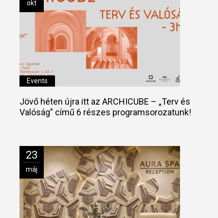
okt
Events
Jövő héten újra itt az ARCHICUBE – „Terv és
Valóság” című 6 részes programsorozatunk!
23
máj