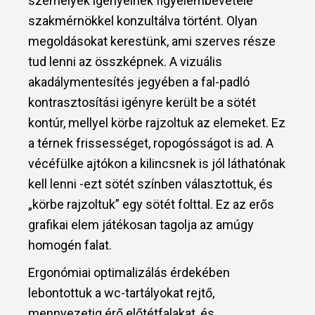
személyek igényeinek figyelembevétele
szakmérnökkel konzultálva történt. Olyan
megoldásokat kerestünk, ami szerves része
tud lenni az összképnek. A vizuális
akadálymentesítés jegyében a fal-padló
kontrasztosítási igényre került be a sötét
kontúr, mellyel körbe rajzoltuk az elemeket. Ez
a térnek frissességet, ropogósságot is ad. A
vécéfülke ajtókon a kilincsnek is jól láthatónak
kell lenni -ezt sötét színben választottuk, és
„körbe rajzoltuk” egy sötét folttal. Ez az erős
grafikai elem játékosan tagolja az amúgy
homogén falat.
Ergonómiai optimalizálás érdekében
lebontottuk a wc-tartályokat rejtő,
mennyezetig érő előtétfalakat, és