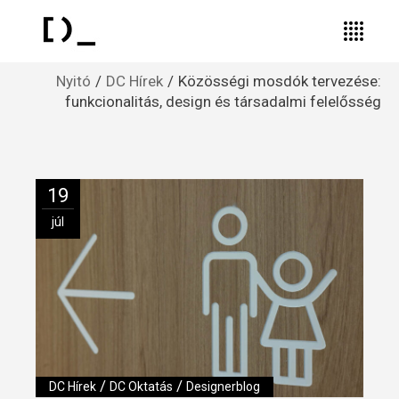
Nyitó
DC Hírek
Közösségi mosdók tervezése:
funkcionalitás, design és társadalmi felelősség
19
júl
/
/
DC Hírek
DC Oktatás
Designerblog