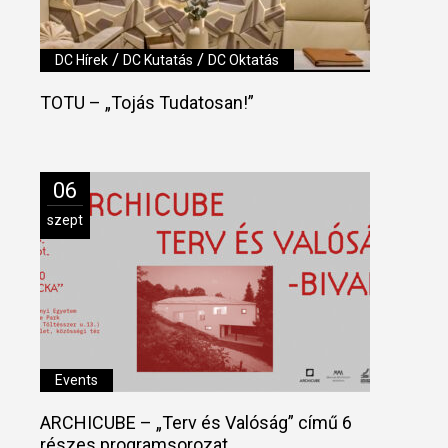
/
/
DC Hírek
DC Kutatás
DC Oktatás
TOTU – „Tojás Tudatosan!”
06
szept
Events
ARCHICUBE – „Terv és Valóság” című 6
részes programsorozat