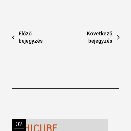
Előző
Következő
bejegyzés
bejegyzés
You may also like
02