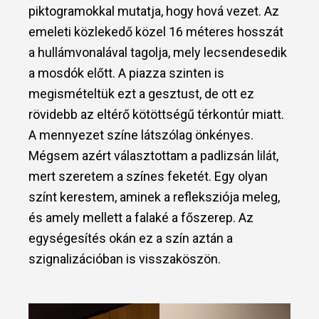
piktogramokkal mutatja, hogy hová vezet. Az
emeleti közlekedő közel 16 méteres hosszát
a hullámvonalával tagolja, mely lecsendesedik
a mosdók előtt. A piazza szinten is
megismételtük ezt a gesztust, de ott ez
rövidebb az eltérő kötöttségű térkontúr miatt.
A mennyezet színe látszólag önkényes.
Mégsem azért választottam a padlizsán lilát,
mert szeretem a színes feketét. Egy olyan
színt kerestem, aminek a refleksziója meleg,
és amely mellett a falaké a főszerep. Az
egységesítés okán ez a szín aztán a
szignalizációban is visszaköszön.