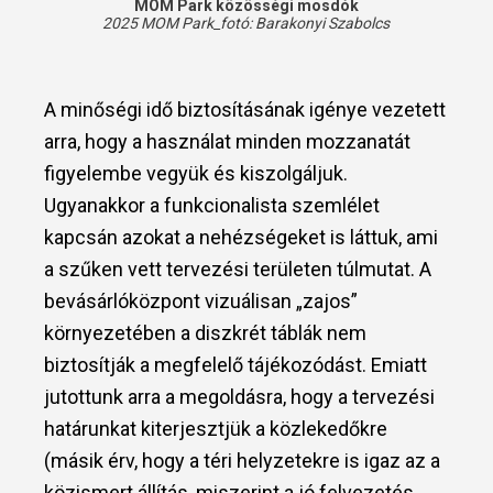
MOM Park közösségi mosdók
2025 MOM Park_fotó:
Barakonyi Szabolcs
A minőségi idő biztosításának igénye vezetett
arra, hogy a használat minden mozzanatát
figyelembe vegyük és kiszolgáljuk.
Ugyanakkor a funkcionalista szemlélet
kapcsán azokat a nehézségeket is láttuk, ami
a szűken vett tervezési területen túlmutat. A
bevásárlóközpont vizuálisan „zajos”
környezetében a diszkrét táblák nem
biztosítják a megfelelő tájékozódást. Emiatt
jutottunk arra a megoldásra, hogy a tervezési
határunkat kiterjesztjük a közlekedőkre
(másik érv, hogy a téri helyzetekre is igaz az a
közismert állítás, miszerint a jó felvezetés