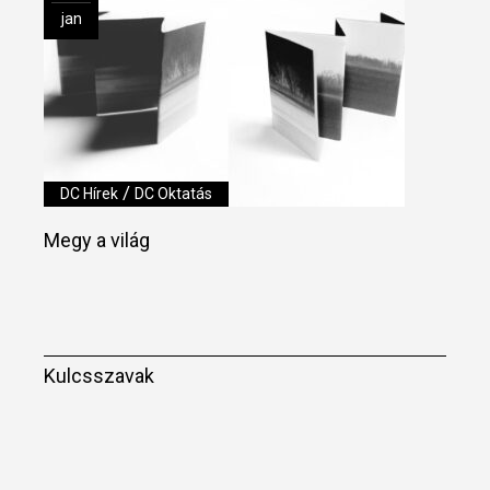
jan
/
DC Hírek
DC Oktatás
Megy a világ
Kulcsszavak