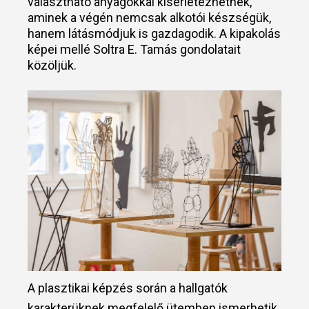
választható anyagokkal kísérletezhetnek,
aminek a végén nemcsak alkotói készségük,
hanem látásmódjuk is gazdagodik. A kipakolás
képei mellé Soltra E. Tamás gondolatait
közöljük.
A plasztikai képzés során a hallgatók
karakterüknek megfelelő ütemben ismerhetik