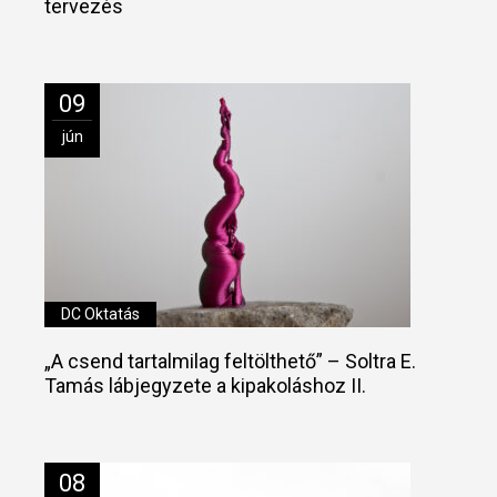
tervezés
09
jún
DC Oktatás
„A csend tartalmilag feltölthető” – Soltra E.
Tamás lábjegyzete a kipakoláshoz II.
08