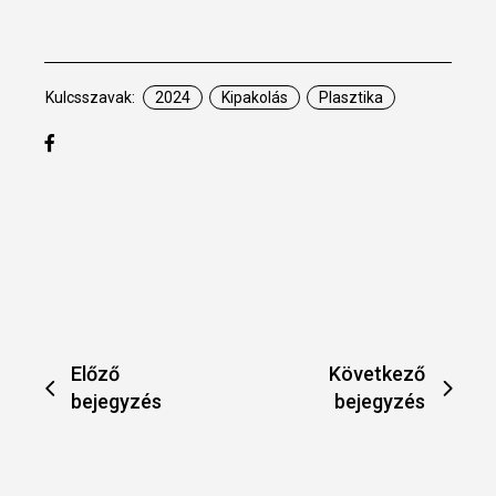
Kulcsszavak:
2024
Kipakolás
Plasztika
Előző
Következő
bejegyzés
bejegyzés