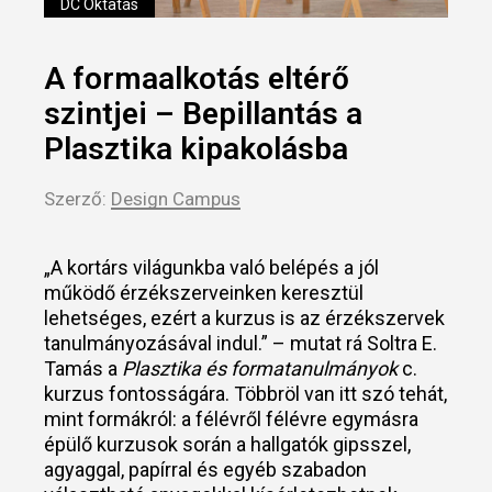
DC Oktatás
A formaalkotás eltérő
szintjei – Bepillantás a
Plasztika kipakolásba
Szerző:
Design Campus
„A kortárs világunkba való belépés a jól
működő érzékszerveinken keresztül
lehetséges, ezért a kurzus is az érzékszervek
tanulmányozásával indul.” – mutat rá Soltra E.
Tamás a
Plasztika és formatanulmányok
c.
kurzus fontosságára. Többröl van itt szó tehát,
mint formákról: a félévről félévre egymásra
épülő kurzusok során a hallgatók gipsszel,
agyaggal, papírral és egyéb szabadon