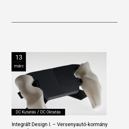
You may also like
13
márc
/
DC Kutatás
DC Oktatás
Integrált Design I. – Versenyautó-kormány