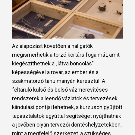
Az alapozást követően a hallgatók
megismerhetik a torzó kortárs fogalmát, amit
kiegészíthetnek a „látva boncolás”
képességével a rovar, az ember és a
szakmatorzó tanulmányán keresztül. A
feltáruló külső és belső vázmerevítéses
rendszerek a leendő vázlatok és tervezések
kiindulási pontjai lehetnek, a kurzuson gyűjtött
tapasztalatok egyúttal segítséget nyújthatnak
a jövőben olyan tervezői döntéshelyzetekben,
mint a megfelelő szerkezet, a szükséges