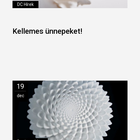
DC Hírek
Kellemes ünnepeket!
19
dec