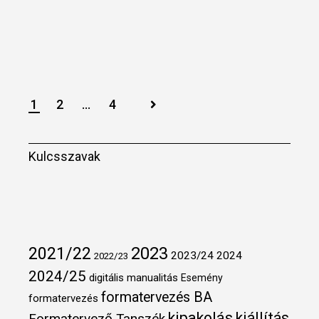
Bejegyzések
1
2
…
4
lapozása
Kulcsszavak
2021/22
2023
2023/24
2024
2022/23
2024/25
digitális manualitás
Esemény
formatervezés BA
formatervezés
kipakolás
kiállítás
Formatervező Tanszék