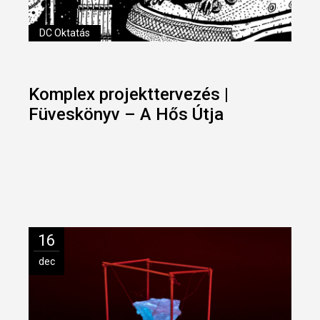
DC Oktatás
Komplex projekttervezés |
Füveskönyv – A Hős Útja
16
dec