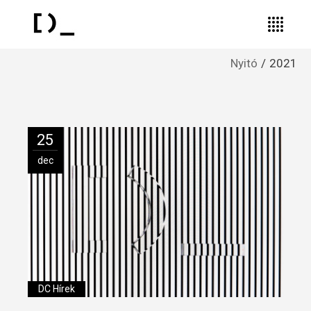
Nyitó
2021
25
dec
DC Hírek