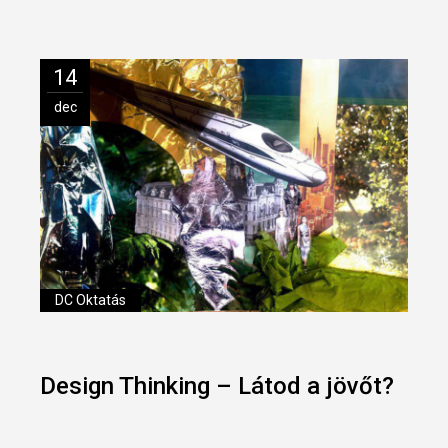
14
dec
DC Oktatás
Design Thinking – Látod a jövőt?