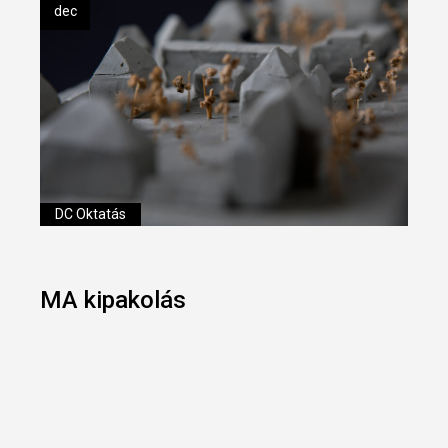
dec
DC Oktatás
MA kipakolás