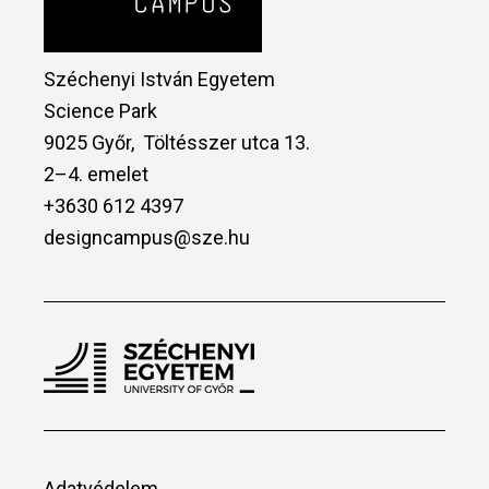
Széchenyi István Egyetem
Science Park
9025 Győr, Töltésszer utca 13.
2–4. emelet
+3630 612 4397
designcampus@sze.hu
Adatvédelem