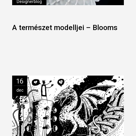
Designerblog
A természet modelljei – Blooms
16
dec