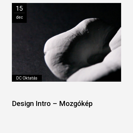
15
dec
DC Oktatás
Design Intro – Mozgókép